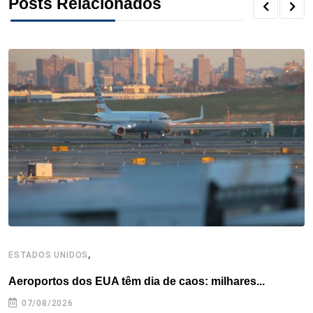
Posts Relacionados
,
ESTADOS UNIDOS
I
Aeroportos dos EUA têm dia de caos: milhares...
T
n
07/08/2026