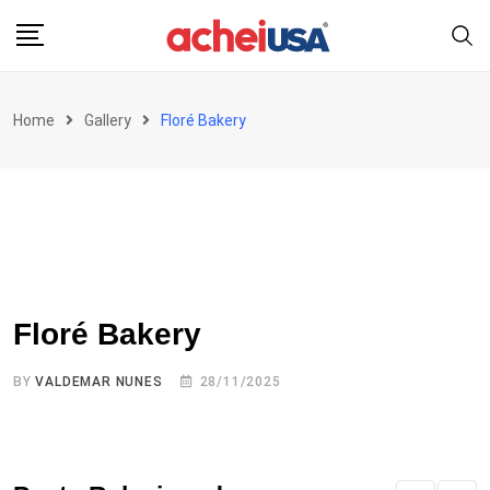
Skip
to
content
Home
Gallery
Floré Bakery
Floré Bakery
BY
VALDEMAR NUNES
28/11/2025