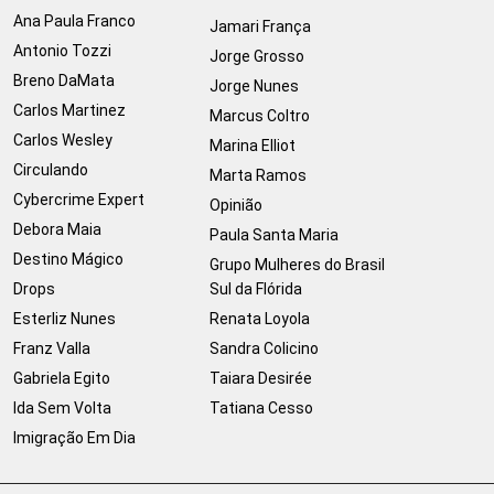
Ana Paula Franco
Jamari França
Antonio Tozzi
Jorge Grosso
Breno DaMata
Jorge Nunes
Carlos Martinez
Marcus Coltro
Carlos Wesley
Marina Elliot
Circulando
Marta Ramos
Cybercrime Expert
Opinião
Debora Maia
Paula Santa Maria
Destino Mágico
Grupo Mulheres do Brasil
Drops
Sul da Flórida
Esterliz Nunes
Renata Loyola
Franz Valla
Sandra Colicino
Gabriela Egito
Taiara Desirée
Ida Sem Volta
Tatiana Cesso
Imigração Em Dia