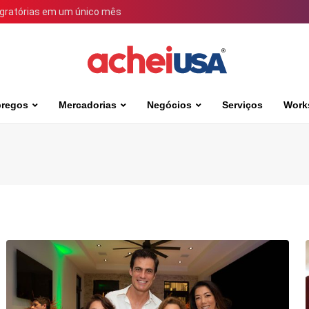
igratórias em um único mês
regos
Mercadorias
Negócios
Serviços
Work