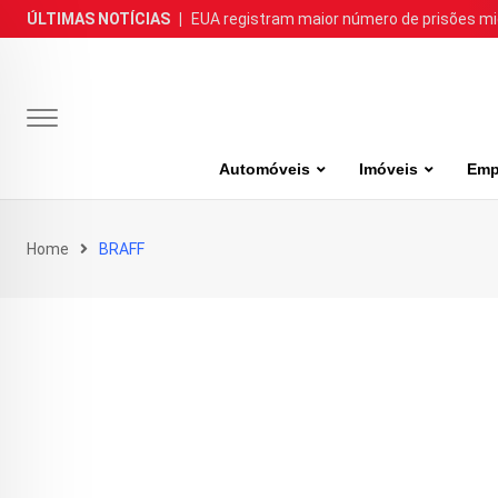
Skip
ÚLTIMAS NOTÍCIAS
|
EUA registram maior número de prisões m
to
content
Automóveis
Imóveis
Emp
Home
BRAFF