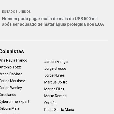
ESTADOS UNIDOS
Homem pode pagar multa de mais de US$ 500 mil
após ser acusado de matar águia protegida nos EUA
Colunistas
Ana Paula Franco
Jamari França
Antonio Tozzi
Jorge Grosso
Breno DaMata
Jorge Nunes
Carlos Martinez
Marcus Coltro
Carlos Wesley
Marina Elliot
Circulando
Marta Ramos
Cybercrime Expert
Opinião
Debora Maia
Paula Santa Maria