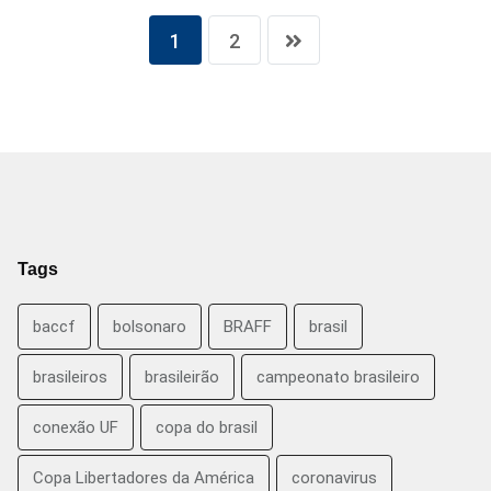
1
2
Tags
baccf
bolsonaro
BRAFF
brasil
brasileiros
brasileirão
campeonato brasileiro
conexão UF
copa do brasil
Copa Libertadores da América
coronavirus