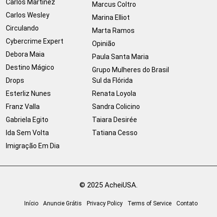
Carlos Martinez
Marcus Coltro
Carlos Wesley
Marina Elliot
Circulando
Marta Ramos
Cybercrime Expert
Opinião
Debora Maia
Paula Santa Maria
Destino Mágico
Grupo Mulheres do Brasil
Drops
Sul da Flórida
Esterliz Nunes
Renata Loyola
Franz Valla
Sandra Colicino
Gabriela Egito
Taiara Desirée
Ida Sem Volta
Tatiana Cesso
Imigração Em Dia
© 2025 AcheiUSA.
Início
Anuncie Grátis
Privacy Policy
Terms of Service
Contato