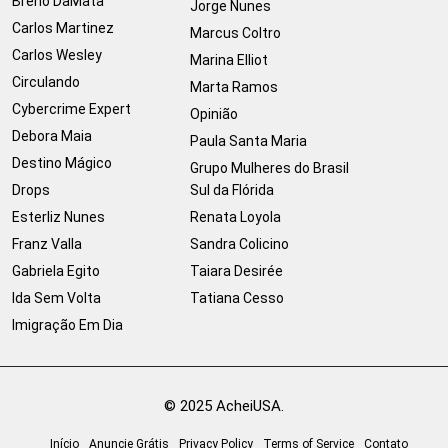
Breno DaMata
Jorge Nunes
Carlos Martinez
Marcus Coltro
Carlos Wesley
Marina Elliot
Circulando
Marta Ramos
Cybercrime Expert
Opinião
Debora Maia
Paula Santa Maria
Destino Mágico
Grupo Mulheres do Brasil
Drops
Sul da Flórida
Esterliz Nunes
Renata Loyola
Franz Valla
Sandra Colicino
Gabriela Egito
Taiara Desirée
Ida Sem Volta
Tatiana Cesso
Imigração Em Dia
© 2025 AcheiUSA.
Início
Anuncie Grátis
Privacy Policy
Terms of Service
Contato