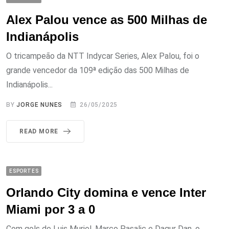
Alex Palou vence as 500 Milhas de
Indianápolis
O tricampeão da NTT Indycar Series, Alex Palou, foi o
grande vencedor da 109ª edição das 500 Milhas de
Indianápolis...
BY
JORGE NUNES
26/05/2025
READ MORE
ESPORTES
Orlando City domina e vence Inter
Miami por 3 a 0
Com gols de Luis Muriel, Marco Pasalic e Dagur Dan, o