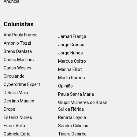
Anuncie
Colunistas
Ana Paula Franco
Jamari França
Antonio Tozzi
Jorge Grosso
Breno DaMata
Jorge Nunes
Carlos Martinez
Marcus Coltro
Carlos Wesley
Marina Elliot
Circulando
Marta Ramos
Cybercrime Expert
Opinião
Debora Maia
Paula Santa Maria
Destino Mágico
Grupo Mulheres do Brasil
Drops
Sul da Flórida
Esterliz Nunes
Renata Loyola
Franz Valla
Sandra Colicino
Gabriela Egito
Taiara Desirée