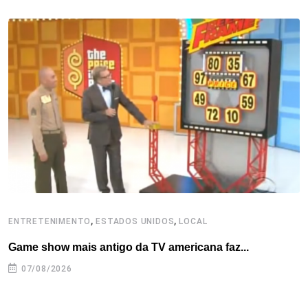
b
t
e
e
a
s
e
o
e
d
r
d
A
o
r
I
e
s
p
k
n
s
p
t
,
,
ENTRETENIMENTO
ESTADOS UNIDOS
LOCAL
L
Game show mais antigo da TV americana faz...
I
se
07/08/2026