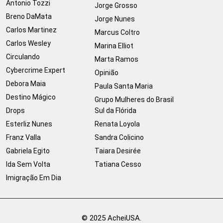
Antonio Tozzi
Jorge Grosso
Breno DaMata
Jorge Nunes
Carlos Martinez
Marcus Coltro
Carlos Wesley
Marina Elliot
Circulando
Marta Ramos
Cybercrime Expert
Opinião
Debora Maia
Paula Santa Maria
Destino Mágico
Grupo Mulheres do Brasil
Drops
Sul da Flórida
Esterliz Nunes
Renata Loyola
Franz Valla
Sandra Colicino
Gabriela Egito
Taiara Desirée
Ida Sem Volta
Tatiana Cesso
Imigração Em Dia
© 2025 AcheiUSA.