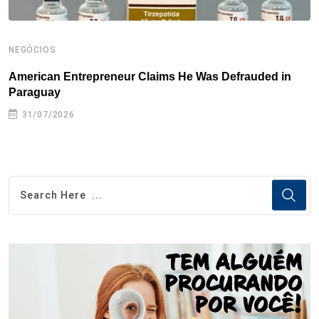
NEGÓCIOS
N
American Entrepreneur Claims He Was Defrauded in
D
Paraguay
31/07/2026