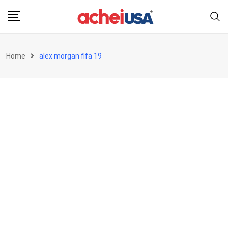
Skip
to
content
Home
alex morgan fifa 19