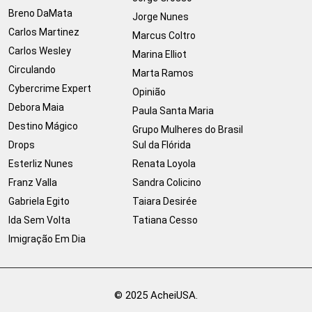
Breno DaMata
Jorge Nunes
Carlos Martinez
Marcus Coltro
Carlos Wesley
Marina Elliot
Circulando
Marta Ramos
Cybercrime Expert
Opinião
Debora Maia
Paula Santa Maria
Destino Mágico
Grupo Mulheres do Brasil
Drops
Sul da Flórida
Esterliz Nunes
Renata Loyola
Franz Valla
Sandra Colicino
Gabriela Egito
Taiara Desirée
Ida Sem Volta
Tatiana Cesso
Imigração Em Dia
© 2025 AcheiUSA.