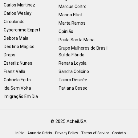
Carlos Martinez
Marcus Coltro
Carlos Wesley
Marina Elliot
Circulando
Marta Ramos
Cybercrime Expert
Opinião
Debora Maia
Paula Santa Maria
Destino Mágico
Grupo Mulheres do Brasil
Drops
Sul da Flórida
Esterliz Nunes
Renata Loyola
Franz Valla
Sandra Colicino
Gabriela Egito
Taiara Desirée
Ida Sem Volta
Tatiana Cesso
Imigração Em Dia
© 2025 AcheiUSA.
Início
Anuncie Grátis
Privacy Policy
Terms of Service
Contato