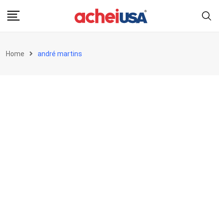
Skip
to
content
Home
andré martins