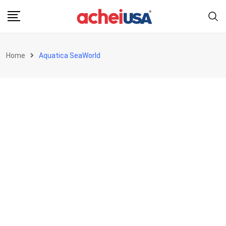
Skip
to
content
Home
Aquatica SeaWorld