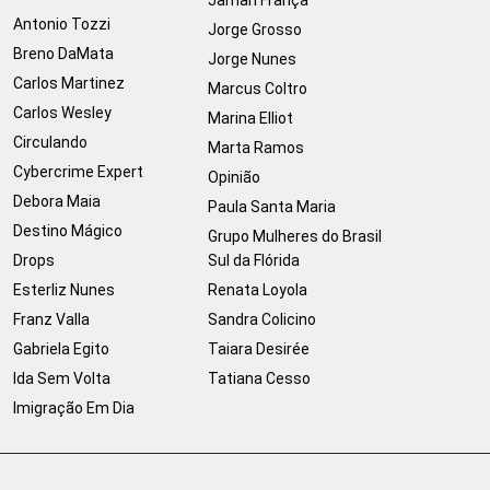
Jamari França
Antonio Tozzi
Jorge Grosso
Breno DaMata
Jorge Nunes
Carlos Martinez
Marcus Coltro
Carlos Wesley
Marina Elliot
Circulando
Marta Ramos
Cybercrime Expert
Opinião
Debora Maia
Paula Santa Maria
Destino Mágico
Grupo Mulheres do Brasil
Drops
Sul da Flórida
Esterliz Nunes
Renata Loyola
Franz Valla
Sandra Colicino
Gabriela Egito
Taiara Desirée
Ida Sem Volta
Tatiana Cesso
Imigração Em Dia