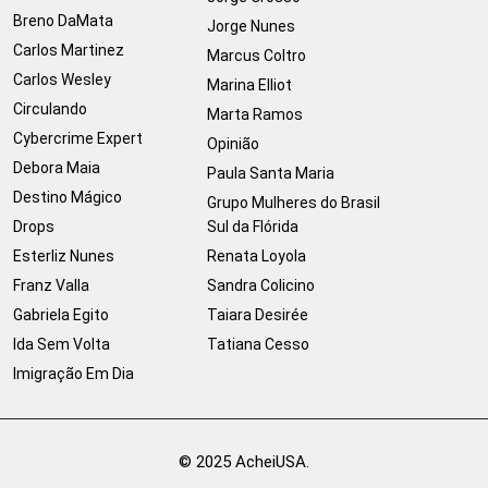
Breno DaMata
Jorge Nunes
Carlos Martinez
Marcus Coltro
Carlos Wesley
Marina Elliot
Circulando
Marta Ramos
Cybercrime Expert
Opinião
Debora Maia
Paula Santa Maria
Destino Mágico
Grupo Mulheres do Brasil
Drops
Sul da Flórida
Esterliz Nunes
Renata Loyola
Franz Valla
Sandra Colicino
Gabriela Egito
Taiara Desirée
Ida Sem Volta
Tatiana Cesso
Imigração Em Dia
© 2025 AcheiUSA.