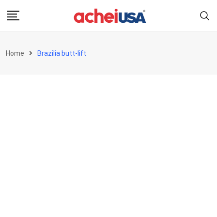
Skip
to
content
Home
Brazilia butt-lift