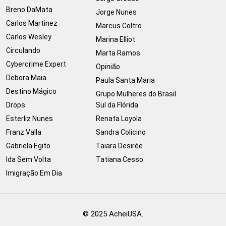
Breno DaMata
Jorge Nunes
Carlos Martinez
Marcus Coltro
Carlos Wesley
Marina Elliot
Circulando
Marta Ramos
Cybercrime Expert
Opinião
Debora Maia
Paula Santa Maria
Destino Mágico
Grupo Mulheres do Brasil
Drops
Sul da Flórida
Esterliz Nunes
Renata Loyola
Franz Valla
Sandra Colicino
Gabriela Egito
Taiara Desirée
Ida Sem Volta
Tatiana Cesso
Imigração Em Dia
© 2025 AcheiUSA.