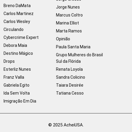
Breno DaMata
Jorge Nunes
Carlos Martinez
Marcus Coltro
Carlos Wesley
Marina Elliot
Circulando
Marta Ramos
Cybercrime Expert
Opinião
Debora Maia
Paula Santa Maria
Destino Mágico
Grupo Mulheres do Brasil
Drops
Sul da Flórida
Esterliz Nunes
Renata Loyola
Franz Valla
Sandra Colicino
Gabriela Egito
Taiara Desirée
Ida Sem Volta
Tatiana Cesso
Imigração Em Dia
© 2025 AcheiUSA.