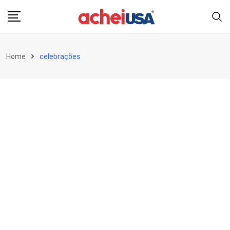
Skip
to
content
Home
celebrações