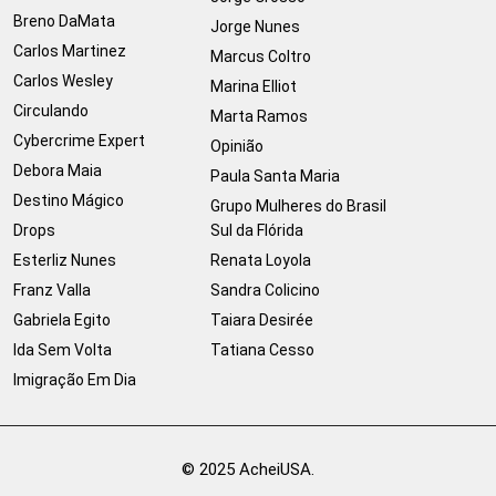
Breno DaMata
Jorge Nunes
Carlos Martinez
Marcus Coltro
Carlos Wesley
Marina Elliot
Circulando
Marta Ramos
Cybercrime Expert
Opinião
Debora Maia
Paula Santa Maria
Destino Mágico
Grupo Mulheres do Brasil
Drops
Sul da Flórida
Esterliz Nunes
Renata Loyola
Franz Valla
Sandra Colicino
Gabriela Egito
Taiara Desirée
Ida Sem Volta
Tatiana Cesso
Imigração Em Dia
© 2025 AcheiUSA.