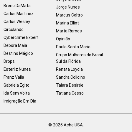
Breno DaMata
Jorge Nunes
Carlos Martinez
Marcus Coltro
Carlos Wesley
Marina Elliot
Circulando
Marta Ramos
Cybercrime Expert
Opinião
Debora Maia
Paula Santa Maria
Destino Mágico
Grupo Mulheres do Brasil
Drops
Sul da Flórida
Esterliz Nunes
Renata Loyola
Franz Valla
Sandra Colicino
Gabriela Egito
Taiara Desirée
Ida Sem Volta
Tatiana Cesso
Imigração Em Dia
© 2025 AcheiUSA.