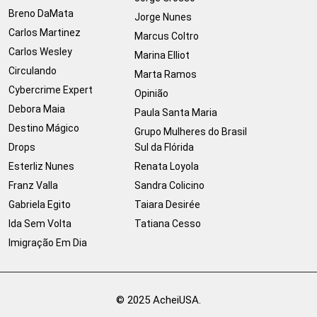
Breno DaMata
Jorge Nunes
Carlos Martinez
Marcus Coltro
Carlos Wesley
Marina Elliot
Circulando
Marta Ramos
Cybercrime Expert
Opinião
Debora Maia
Paula Santa Maria
Destino Mágico
Grupo Mulheres do Brasil
Drops
Sul da Flórida
Esterliz Nunes
Renata Loyola
Franz Valla
Sandra Colicino
Gabriela Egito
Taiara Desirée
Ida Sem Volta
Tatiana Cesso
Imigração Em Dia
© 2025 AcheiUSA.