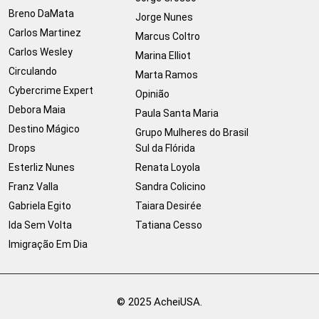
Breno DaMata
Jorge Nunes
Carlos Martinez
Marcus Coltro
Carlos Wesley
Marina Elliot
Circulando
Marta Ramos
Cybercrime Expert
Opinião
Debora Maia
Paula Santa Maria
Destino Mágico
Grupo Mulheres do Brasil
Drops
Sul da Flórida
Esterliz Nunes
Renata Loyola
Franz Valla
Sandra Colicino
Gabriela Egito
Taiara Desirée
Ida Sem Volta
Tatiana Cesso
Imigração Em Dia
© 2025 AcheiUSA.