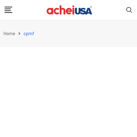
Skip
to
content
Home
cpmf