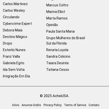
Carlos Martinez
Marcus Coltro
Carlos Wesley
Marina Elliot
Circulando
Marta Ramos
Cybercrime Expert
Opinião
Debora Maia
Paula Santa Maria
Destino Mágico
Grupo Mulheres do Brasil
Drops
Sul da Flórida
Esterliz Nunes
Renata Loyola
Franz Valla
Sandra Colicino
Gabriela Egito
Taiara Desirée
Ida Sem Volta
Tatiana Cesso
Imigração Em Dia
© 2025 AcheiUSA.
Início
Anuncie Grátis
Privacy Policy
Terms of Service
Contato