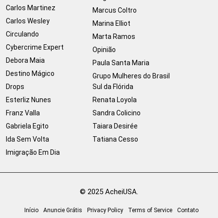
Carlos Martinez
Marcus Coltro
Carlos Wesley
Marina Elliot
Circulando
Marta Ramos
Cybercrime Expert
Opinião
Debora Maia
Paula Santa Maria
Destino Mágico
Grupo Mulheres do Brasil
Drops
Sul da Flórida
Esterliz Nunes
Renata Loyola
Franz Valla
Sandra Colicino
Gabriela Egito
Taiara Desirée
Ida Sem Volta
Tatiana Cesso
Imigração Em Dia
© 2025 AcheiUSA.
Início
Anuncie Grátis
Privacy Policy
Terms of Service
Contato