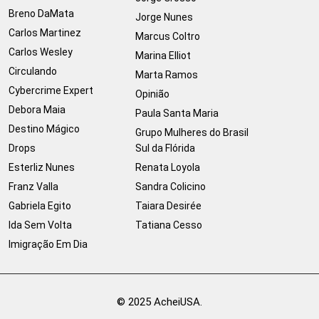
Breno DaMata
Jorge Nunes
Carlos Martinez
Marcus Coltro
Carlos Wesley
Marina Elliot
Circulando
Marta Ramos
Cybercrime Expert
Opinião
Debora Maia
Paula Santa Maria
Destino Mágico
Grupo Mulheres do Brasil
Drops
Sul da Flórida
Esterliz Nunes
Renata Loyola
Franz Valla
Sandra Colicino
Gabriela Egito
Taiara Desirée
Ida Sem Volta
Tatiana Cesso
Imigração Em Dia
© 2025 AcheiUSA.