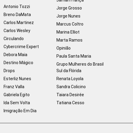
Jamari França
Antonio Tozzi
Jorge Grosso
Breno DaMata
Jorge Nunes
Carlos Martinez
Marcus Coltro
Carlos Wesley
Marina Elliot
Circulando
Marta Ramos
Cybercrime Expert
Opinião
Debora Maia
Paula Santa Maria
Destino Mágico
Grupo Mulheres do Brasil
Drops
Sul da Flórida
Esterliz Nunes
Renata Loyola
Franz Valla
Sandra Colicino
Gabriela Egito
Taiara Desirée
Ida Sem Volta
Tatiana Cesso
Imigração Em Dia