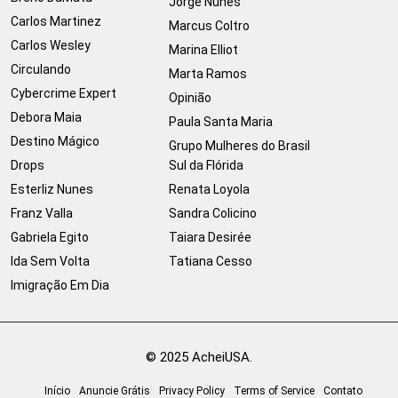
Jorge Nunes
Carlos Martinez
Marcus Coltro
Carlos Wesley
Marina Elliot
Circulando
Marta Ramos
Cybercrime Expert
Opinião
Debora Maia
Paula Santa Maria
Destino Mágico
Grupo Mulheres do Brasil
Drops
Sul da Flórida
Esterliz Nunes
Renata Loyola
Franz Valla
Sandra Colicino
Gabriela Egito
Taiara Desirée
Ida Sem Volta
Tatiana Cesso
Imigração Em Dia
© 2025 AcheiUSA.
Início
Anuncie Grátis
Privacy Policy
Terms of Service
Contato