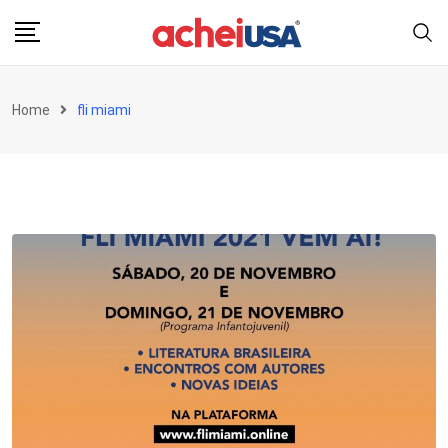
Skip
to
content
Home
fli miami