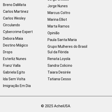
Breno DaMata
Jorge Nunes
Carlos Martinez
Marcus Coltro
Carlos Wesley
Marina Elliot
Circulando
Marta Ramos
Cybercrime Expert
Opinião
Debora Maia
Paula Santa Maria
Destino Mágico
Grupo Mulheres do Brasil
Drops
Sul da Flórida
Esterliz Nunes
Renata Loyola
Franz Valla
Sandra Colicino
Gabriela Egito
Taiara Desirée
Ida Sem Volta
Tatiana Cesso
Imigração Em Dia
© 2025 AcheiUSA.