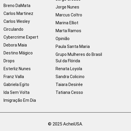
Breno DaMata
Jorge Nunes
Carlos Martinez
Marcus Coltro
Carlos Wesley
Marina Elliot
Circulando
Marta Ramos
Cybercrime Expert
Opinião
Debora Maia
Paula Santa Maria
Destino Mágico
Grupo Mulheres do Brasil
Drops
Sul da Flórida
Esterliz Nunes
Renata Loyola
Franz Valla
Sandra Colicino
Gabriela Egito
Taiara Desirée
Ida Sem Volta
Tatiana Cesso
Imigração Em Dia
© 2025 AcheiUSA.