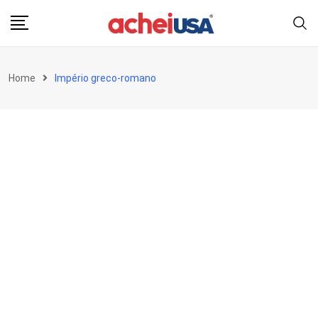
Skip
to
content
Home
Império greco-romano