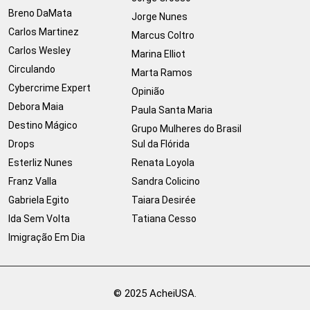
Breno DaMata
Jorge Nunes
Carlos Martinez
Marcus Coltro
Carlos Wesley
Marina Elliot
Circulando
Marta Ramos
Cybercrime Expert
Opinião
Debora Maia
Paula Santa Maria
Destino Mágico
Grupo Mulheres do Brasil
Drops
Sul da Flórida
Esterliz Nunes
Renata Loyola
Franz Valla
Sandra Colicino
Gabriela Egito
Taiara Desirée
Ida Sem Volta
Tatiana Cesso
Imigração Em Dia
© 2025 AcheiUSA.