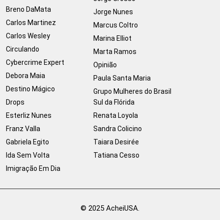
Breno DaMata
Jorge Nunes
Carlos Martinez
Marcus Coltro
Carlos Wesley
Marina Elliot
Circulando
Marta Ramos
Cybercrime Expert
Opinião
Debora Maia
Paula Santa Maria
Destino Mágico
Grupo Mulheres do Brasil
Drops
Sul da Flórida
Esterliz Nunes
Renata Loyola
Franz Valla
Sandra Colicino
Gabriela Egito
Taiara Desirée
Ida Sem Volta
Tatiana Cesso
Imigração Em Dia
© 2025 AcheiUSA.