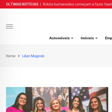
Skip
ÚLTIMAS NOTÍCIAS
|
Robôs humanoides começam a fazer faxina
to
content
Automóveis
Imóveis
Emp
Home
Lilian Mageski