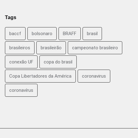
Tags
baccf
bolsonaro
BRAFF
brasil
brasileiros
brasileirão
campeonato brasileiro
conexão UF
copa do brasil
Copa Libertadores da América
coronavirus
coronavírus