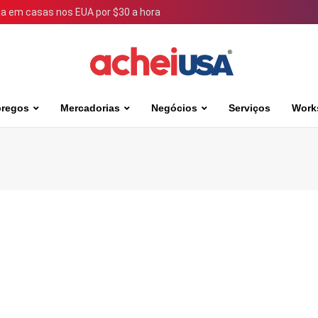
 em casas nos EUA por $30 a hora
regos
Mercadorias
Negócios
Serviços
Work