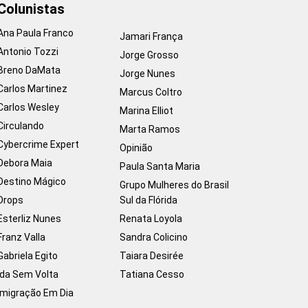
Colunistas
Ana Paula Franco
Jamari França
Antonio Tozzi
Jorge Grosso
Breno DaMata
Jorge Nunes
Carlos Martinez
Marcus Coltro
Carlos Wesley
Marina Elliot
Circulando
Marta Ramos
Cybercrime Expert
Opinião
Debora Maia
Paula Santa Maria
Destino Mágico
Grupo Mulheres do Brasil
Drops
Sul da Flórida
Esterliz Nunes
Renata Loyola
Franz Valla
Sandra Colicino
Gabriela Egito
Taiara Desirée
Ida Sem Volta
Tatiana Cesso
Imigração Em Dia