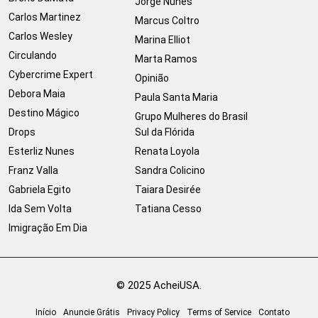
Jorge Nunes
Carlos Martinez
Marcus Coltro
Carlos Wesley
Marina Elliot
Circulando
Marta Ramos
Cybercrime Expert
Opinião
Debora Maia
Paula Santa Maria
Destino Mágico
Grupo Mulheres do Brasil
Drops
Sul da Flórida
Esterliz Nunes
Renata Loyola
Franz Valla
Sandra Colicino
Gabriela Egito
Taiara Desirée
Ida Sem Volta
Tatiana Cesso
Imigração Em Dia
© 2025 AcheiUSA.
Início
Anuncie Grátis
Privacy Policy
Terms of Service
Contato