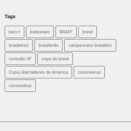
Tags
baccf
bolsonaro
BRAFF
brasil
brasileiros
brasileirão
campeonato brasileiro
conexão UF
copa do brasil
Copa Libertadores da América
coronavirus
coronavírus