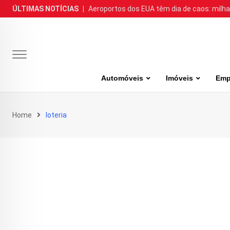
Skip
ÚLTIMAS NOTÍCIAS
|
Aeroportos dos EUA têm dia de caos: milh
to
content
Automóveis
Imóveis
Emp
Home
loteria