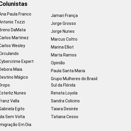
Colunistas
Ana Paula Franco
Jamari França
Antonio Tozzi
Jorge Grosso
Breno DaMata
Jorge Nunes
Carlos Martinez
Marcus Coltro
Carlos Wesley
Marina Elliot
Circulando
Marta Ramos
Cybercrime Expert
Opinião
Debora Maia
Paula Santa Maria
Destino Mágico
Grupo Mulheres do Brasil
Drops
Sul da Flórida
Esterliz Nunes
Renata Loyola
Franz Valla
Sandra Colicino
Gabriela Egito
Taiara Desirée
Ida Sem Volta
Tatiana Cesso
Imigração Em Dia