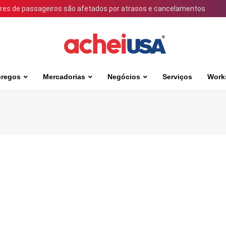
ares de passageiros são afetados por atrasos e cancelamentos
regos
Mercadorias
Negócios
Serviços
Work