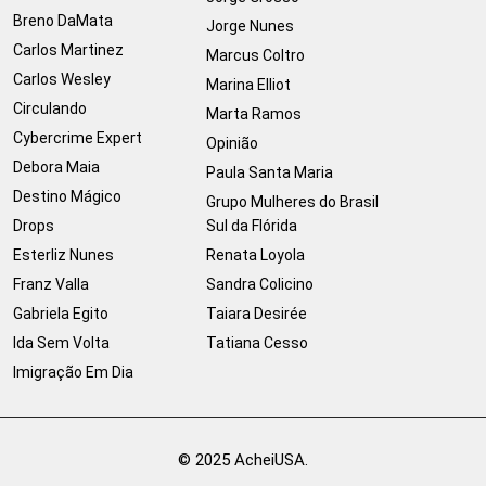
Breno DaMata
Jorge Nunes
Carlos Martinez
Marcus Coltro
Carlos Wesley
Marina Elliot
Circulando
Marta Ramos
Cybercrime Expert
Opinião
Debora Maia
Paula Santa Maria
Destino Mágico
Grupo Mulheres do Brasil
Drops
Sul da Flórida
Esterliz Nunes
Renata Loyola
Franz Valla
Sandra Colicino
Gabriela Egito
Taiara Desirée
Ida Sem Volta
Tatiana Cesso
Imigração Em Dia
© 2025 AcheiUSA.