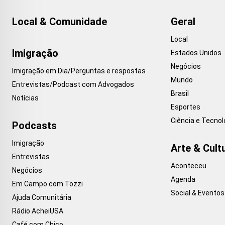
Local & Comunidade
Geral
Local
Imigração
Estados Unidos
Negócios
Imigração em Dia/Perguntas e respostas
Mundo
Entrevistas/Podcast com Advogados
Brasil
Notícias
Esportes
Ciência e Tecnol
Podcasts
Imigração
Arte & Cult
Entrevistas
Aconteceu
Negócios
Agenda
Em Campo com Tozzi
Social & Eventos
Ajuda Comunitária
Rádio AcheiUSA
Café com Chico