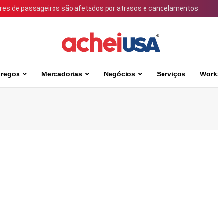
ares de passageiros são afetados por atrasos e cancelamentos
regos
Mercadorias
Negócios
Serviços
Work