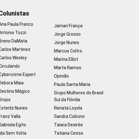
Colunistas
Ana Paula Franco
Jamari França
Antonio Tozzi
Jorge Grosso
Breno DaMata
Jorge Nunes
Carlos Martinez
Marcus Coltro
Carlos Wesley
Marina Elliot
Circulando
Marta Ramos
Cybercrime Expert
Opinião
Debora Maia
Paula Santa Maria
Destino Mágico
Grupo Mulheres do Brasil
Drops
Sul da Flórida
Esterliz Nunes
Renata Loyola
Franz Valla
Sandra Colicino
Gabriela Egito
Taiara Desirée
Ida Sem Volta
Tatiana Cesso