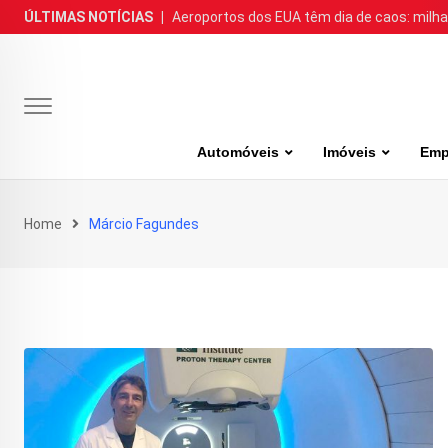
Skip
ÚLTIMAS NOTÍCIAS
|
Aeroportos dos EUA têm dia de caos: milh
to
content
Automóveis
Imóveis
Emp
Home
Márcio Fagundes