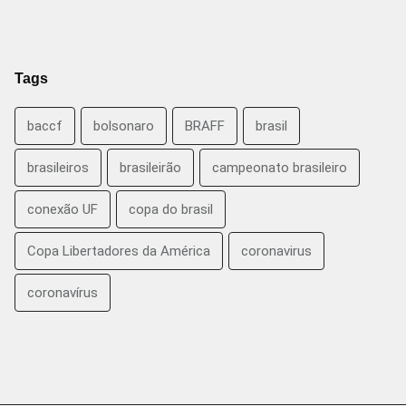
Tags
baccf
bolsonaro
BRAFF
brasil
brasileiros
brasileirão
campeonato brasileiro
conexão UF
copa do brasil
Copa Libertadores da América
coronavirus
coronavírus