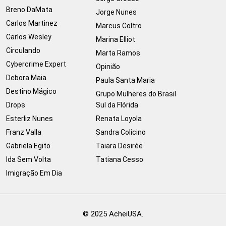
Breno DaMata
Jorge Nunes
Carlos Martinez
Marcus Coltro
Carlos Wesley
Marina Elliot
Circulando
Marta Ramos
Cybercrime Expert
Opinião
Debora Maia
Paula Santa Maria
Destino Mágico
Grupo Mulheres do Brasil
Drops
Sul da Flórida
Esterliz Nunes
Renata Loyola
Franz Valla
Sandra Colicino
Gabriela Egito
Taiara Desirée
Ida Sem Volta
Tatiana Cesso
Imigração Em Dia
© 2025 AcheiUSA.