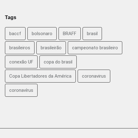
Tags
baccf
bolsonaro
BRAFF
brasil
brasileiros
brasileirão
campeonato brasileiro
conexão UF
copa do brasil
Copa Libertadores da América
coronavirus
coronavírus