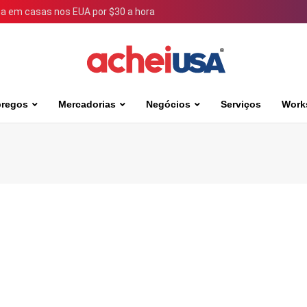
 em casas nos EUA por $30 a hora
regos
Mercadorias
Negócios
Serviços
Work