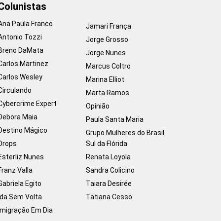
Colunistas
Ana Paula Franco
Jamari França
Antonio Tozzi
Jorge Grosso
Breno DaMata
Jorge Nunes
Carlos Martinez
Marcus Coltro
Carlos Wesley
Marina Elliot
Circulando
Marta Ramos
Cybercrime Expert
Opinião
Debora Maia
Paula Santa Maria
Destino Mágico
Grupo Mulheres do Brasil
Drops
Sul da Flórida
Esterliz Nunes
Renata Loyola
Franz Valla
Sandra Colicino
Gabriela Egito
Taiara Desirée
Ida Sem Volta
Tatiana Cesso
Imigração Em Dia