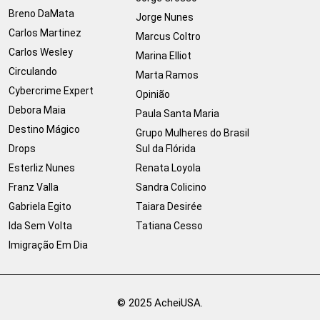
Breno DaMata
Jorge Nunes
Carlos Martinez
Marcus Coltro
Carlos Wesley
Marina Elliot
Circulando
Marta Ramos
Cybercrime Expert
Opinião
Debora Maia
Paula Santa Maria
Destino Mágico
Grupo Mulheres do Brasil
Drops
Sul da Flórida
Esterliz Nunes
Renata Loyola
Franz Valla
Sandra Colicino
Gabriela Egito
Taiara Desirée
Ida Sem Volta
Tatiana Cesso
Imigração Em Dia
© 2025 AcheiUSA.