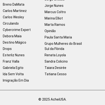
Breno DaMata
Jorge Nunes
Carlos Martinez
Marcus Coltro
Carlos Wesley
Marina Elliot
Circulando
Marta Ramos
Cybercrime Expert
Opinião
Debora Maia
Paula Santa Maria
Destino Mágico
Grupo Mulheres do Brasil
Drops
Sul da Flórida
Esterliz Nunes
Renata Loyola
Franz Valla
Sandra Colicino
Gabriela Egito
Taiara Desirée
Ida Sem Volta
Tatiana Cesso
Imigração Em Dia
© 2025 AcheiUSA.