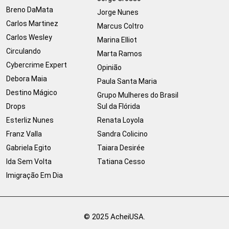
Breno DaMata
Jorge Nunes
Carlos Martinez
Marcus Coltro
Carlos Wesley
Marina Elliot
Circulando
Marta Ramos
Cybercrime Expert
Opinião
Debora Maia
Paula Santa Maria
Destino Mágico
Grupo Mulheres do Brasil
Drops
Sul da Flórida
Esterliz Nunes
Renata Loyola
Franz Valla
Sandra Colicino
Gabriela Egito
Taiara Desirée
Ida Sem Volta
Tatiana Cesso
Imigração Em Dia
© 2025 AcheiUSA.