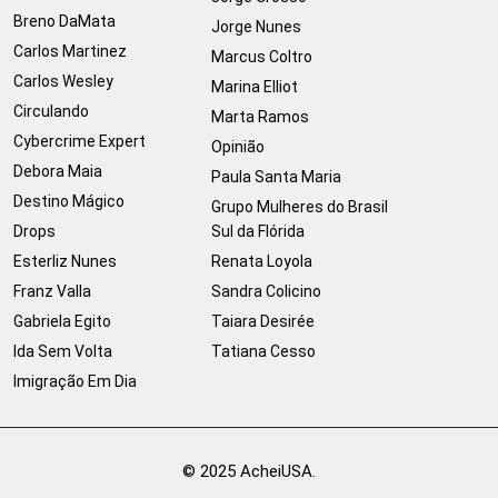
Breno DaMata
Jorge Nunes
Carlos Martinez
Marcus Coltro
Carlos Wesley
Marina Elliot
Circulando
Marta Ramos
Cybercrime Expert
Opinião
Debora Maia
Paula Santa Maria
Destino Mágico
Grupo Mulheres do Brasil
Drops
Sul da Flórida
Esterliz Nunes
Renata Loyola
Franz Valla
Sandra Colicino
Gabriela Egito
Taiara Desirée
Ida Sem Volta
Tatiana Cesso
Imigração Em Dia
© 2025 AcheiUSA.