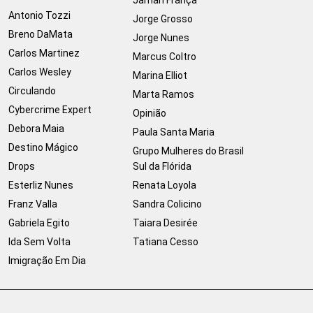
Jamari França
Antonio Tozzi
Jorge Grosso
Breno DaMata
Jorge Nunes
Carlos Martinez
Marcus Coltro
Carlos Wesley
Marina Elliot
Circulando
Marta Ramos
Cybercrime Expert
Opinião
Debora Maia
Paula Santa Maria
Destino Mágico
Grupo Mulheres do Brasil
Drops
Sul da Flórida
Esterliz Nunes
Renata Loyola
Franz Valla
Sandra Colicino
Gabriela Egito
Taiara Desirée
Ida Sem Volta
Tatiana Cesso
Imigração Em Dia