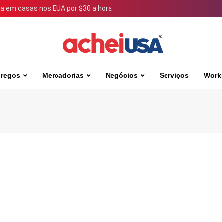
 em casas nos EUA por $30 a hora
regos
Mercadorias
Negócios
Serviços
Work