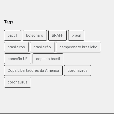
Tags
baccf
bolsonaro
BRAFF
brasil
brasileiros
brasileirão
campeonato brasileiro
conexão UF
copa do brasil
Copa Libertadores da América
coronavirus
coronavírus