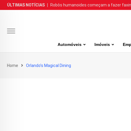
Skip
ÚLTIMAS NOTÍCIAS
|
Robôs humanoides começam a fazer faxina
to
content
Automóveis
Imóveis
Emp
Home
Orlando’s Magical Dining