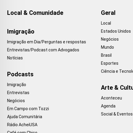
Local & Comunidade
Geral
Local
Imigração
Estados Unidos
Negócios
Imigração em Dia/Perguntas e respostas
Mundo
Entrevistas/Podcast com Advogados
Brasil
Notícias
Esportes
Ciência e Tecnol
Podcasts
Imigração
Arte & Cult
Entrevistas
Aconteceu
Negócios
Agenda
Em Campo com Tozzi
Social & Eventos
Ajuda Comunitária
Rádio AcheiUSA
Café com Chico