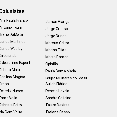
Colunistas
Ana Paula Franco
Jamari França
Antonio Tozzi
Jorge Grosso
Breno DaMata
Jorge Nunes
Carlos Martinez
Marcus Coltro
Carlos Wesley
Marina Elliot
Circulando
Marta Ramos
Cybercrime Expert
Opinião
Debora Maia
Paula Santa Maria
Destino Mágico
Grupo Mulheres do Brasil
Drops
Sul da Flórida
Esterliz Nunes
Renata Loyola
Franz Valla
Sandra Colicino
Gabriela Egito
Taiara Desirée
Ida Sem Volta
Tatiana Cesso