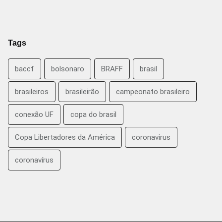
Tags
baccf
bolsonaro
BRAFF
brasil
brasileiros
brasileirão
campeonato brasileiro
conexão UF
copa do brasil
Copa Libertadores da América
coronavirus
coronavírus