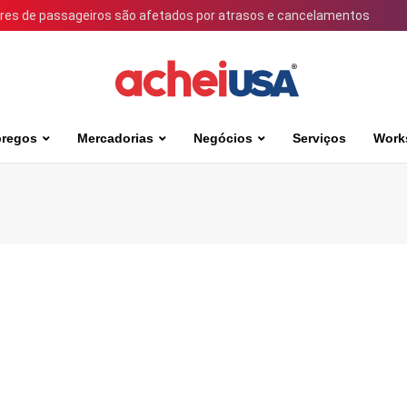
ares de passageiros são afetados por atrasos e cancelamentos
regos
Mercadorias
Negócios
Serviços
Work