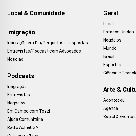
Local & Comunidade
Geral
Local
Imigração
Estados Unidos
Negócios
Imigração em Dia/Perguntas e respostas
Mundo
Entrevistas/Podcast com Advogados
Brasil
Notícias
Esportes
Ciência e Tecnol
Podcasts
Imigração
Arte & Cult
Entrevistas
Aconteceu
Negócios
Agenda
Em Campo com Tozzi
Social & Eventos
Ajuda Comunitária
Rádio AcheiUSA
Café com Chico