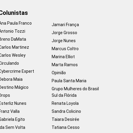
Colunistas
Ana Paula Franco
Jamari França
Antonio Tozzi
Jorge Grosso
Breno DaMata
Jorge Nunes
Carlos Martinez
Marcus Coltro
Carlos Wesley
Marina Elliot
Circulando
Marta Ramos
Cybercrime Expert
Opinião
Debora Maia
Paula Santa Maria
Destino Mágico
Grupo Mulheres do Brasil
Drops
Sul da Flórida
Esterliz Nunes
Renata Loyola
Franz Valla
Sandra Colicino
Gabriela Egito
Taiara Desirée
Ida Sem Volta
Tatiana Cesso