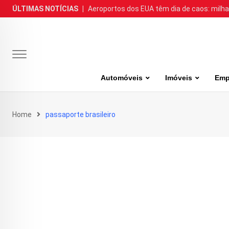
Skip
ÚLTIMAS NOTÍCIAS
|
Aeroportos dos EUA têm dia de caos: milh
to
content
Automóveis
Imóveis
Emp
Home
passaporte brasileiro