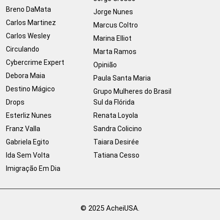
Breno DaMata
Jorge Nunes
Carlos Martinez
Marcus Coltro
Carlos Wesley
Marina Elliot
Circulando
Marta Ramos
Cybercrime Expert
Opinião
Debora Maia
Paula Santa Maria
Destino Mágico
Grupo Mulheres do Brasil
Drops
Sul da Flórida
Esterliz Nunes
Renata Loyola
Franz Valla
Sandra Colicino
Gabriela Egito
Taiara Desirée
Ida Sem Volta
Tatiana Cesso
Imigração Em Dia
© 2025 AcheiUSA.