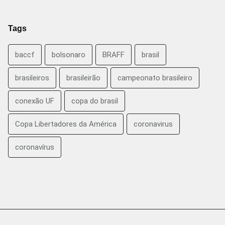
Tags
baccf
bolsonaro
BRAFF
brasil
brasileiros
brasileirão
campeonato brasileiro
conexão UF
copa do brasil
Copa Libertadores da América
coronavirus
coronavírus