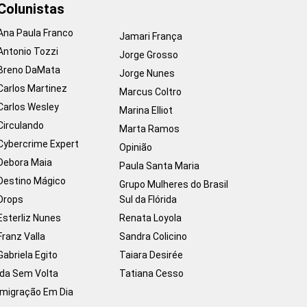
Colunistas
Ana Paula Franco
Jamari França
Antonio Tozzi
Jorge Grosso
Breno DaMata
Jorge Nunes
Carlos Martinez
Marcus Coltro
Carlos Wesley
Marina Elliot
Circulando
Marta Ramos
Cybercrime Expert
Opinião
Debora Maia
Paula Santa Maria
Destino Mágico
Grupo Mulheres do Brasil
Drops
Sul da Flórida
Esterliz Nunes
Renata Loyola
Franz Valla
Sandra Colicino
Gabriela Egito
Taiara Desirée
Ida Sem Volta
Tatiana Cesso
Imigração Em Dia