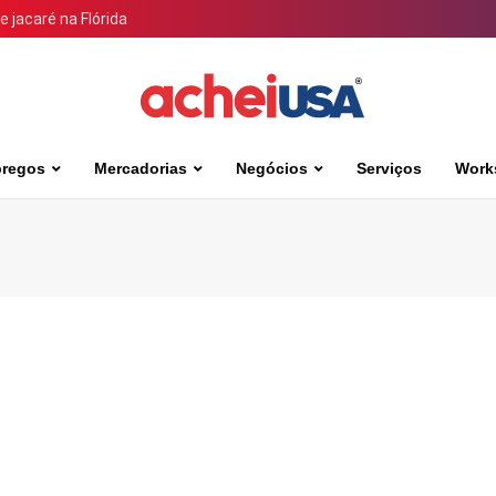
 jacaré na Flórida
regos
Mercadorias
Negócios
Serviços
Work