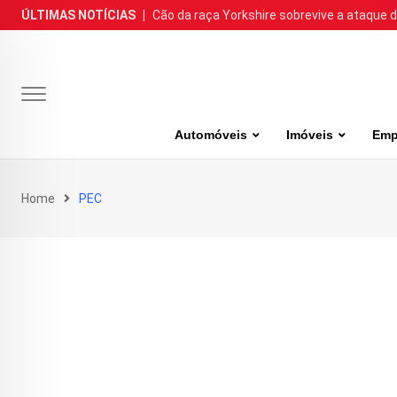
Skip
ÚLTIMAS NOTÍCIAS
|
Cão da raça Yorkshire sobrevive a ataque de
to
content
Automóveis
Imóveis
Emp
Home
PEC