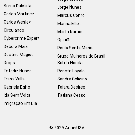
Breno DaMata
Jorge Nunes
Carlos Martinez
Marcus Coltro
Carlos Wesley
Marina Elliot
Circulando
Marta Ramos
Cybercrime Expert
Opinião
Debora Maia
Paula Santa Maria
Destino Mágico
Grupo Mulheres do Brasil
Drops
Sul da Flórida
Esterliz Nunes
Renata Loyola
Franz Valla
Sandra Colicino
Gabriela Egito
Taiara Desirée
Ida Sem Volta
Tatiana Cesso
Imigração Em Dia
© 2025 AcheiUSA.