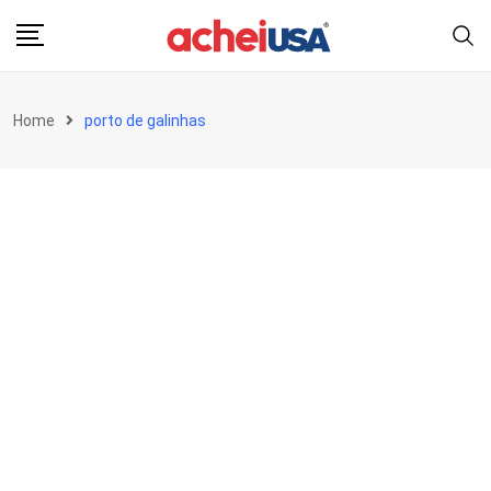
Skip
to
content
Home
porto de galinhas