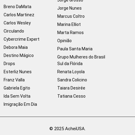
Breno DaMata
Jorge Nunes
Carlos Martinez
Marcus Coltro
Carlos Wesley
Marina Elliot
Circulando
Marta Ramos
Cybercrime Expert
Opinião
Debora Maia
Paula Santa Maria
Destino Mágico
Grupo Mulheres do Brasil
Drops
Sul da Flórida
Esterliz Nunes
Renata Loyola
Franz Valla
Sandra Colicino
Gabriela Egito
Taiara Desirée
Ida Sem Volta
Tatiana Cesso
Imigração Em Dia
© 2025 AcheiUSA.