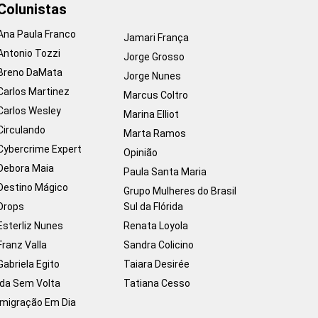
Colunistas
Ana Paula Franco
Jamari França
Antonio Tozzi
Jorge Grosso
Breno DaMata
Jorge Nunes
Carlos Martinez
Marcus Coltro
Carlos Wesley
Marina Elliot
Circulando
Marta Ramos
Cybercrime Expert
Opinião
Debora Maia
Paula Santa Maria
Destino Mágico
Grupo Mulheres do Brasil
Drops
Sul da Flórida
Esterliz Nunes
Renata Loyola
Franz Valla
Sandra Colicino
Gabriela Egito
Taiara Desirée
Ida Sem Volta
Tatiana Cesso
Imigração Em Dia