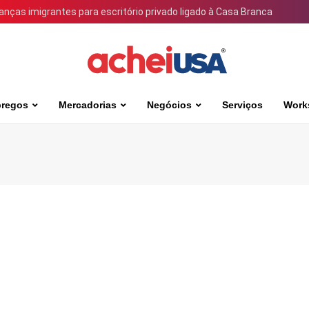
ianças imigrantes para escritório privado ligado à Casa Branca
regos
Mercadorias
Negócios
Serviços
Work