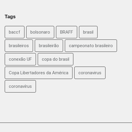
Tags
baccf
bolsonaro
BRAFF
brasil
brasileiros
brasileirão
campeonato brasileiro
conexão UF
copa do brasil
Copa Libertadores da América
coronavirus
coronavírus