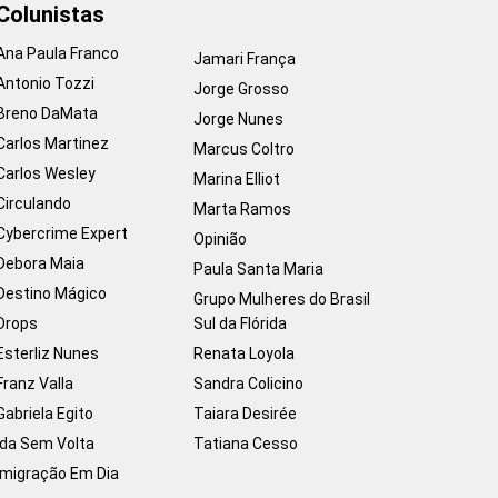
Colunistas
Ana Paula Franco
Jamari França
Antonio Tozzi
Jorge Grosso
Breno DaMata
Jorge Nunes
Carlos Martinez
Marcus Coltro
Carlos Wesley
Marina Elliot
Circulando
Marta Ramos
Cybercrime Expert
Opinião
Debora Maia
Paula Santa Maria
Destino Mágico
Grupo Mulheres do Brasil
Drops
Sul da Flórida
Esterliz Nunes
Renata Loyola
Franz Valla
Sandra Colicino
Gabriela Egito
Taiara Desirée
Ida Sem Volta
Tatiana Cesso
Imigração Em Dia