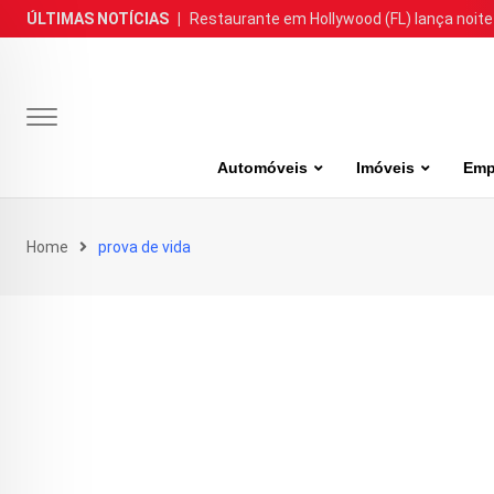
Skip
ÚLTIMAS NOTÍCIAS
|
Restaurante em Hollywood (FL) lança noite
to
content
Automóveis
Imóveis
Emp
Home
prova de vida