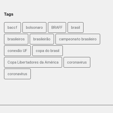
Tags
baccf
bolsonaro
BRAFF
brasil
brasileiros
brasileirão
campeonato brasileiro
conexão UF
copa do brasil
Copa Libertadores da América
coronavirus
coronavírus