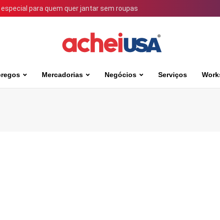
 especial para quem quer jantar sem roupas
regos
Mercadorias
Negócios
Serviços
Work