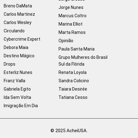
Breno DaMata
Jorge Nunes
Carlos Martinez
Marcus Coltro
Carlos Wesley
Marina Elliot
Circulando
Marta Ramos
Cybercrime Expert
Opinião
Debora Maia
Paula Santa Maria
Destino Mágico
Grupo Mulheres do Brasil
Drops
Sul da Flórida
Esterliz Nunes
Renata Loyola
Franz Valla
Sandra Colicino
Gabriela Egito
Taiara Desirée
Ida Sem Volta
Tatiana Cesso
Imigração Em Dia
© 2025 AcheiUSA.