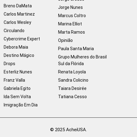
Breno DaMata
Jorge Nunes
Carlos Martinez
Marcus Coltro
Carlos Wesley
Marina Elliot
Circulando
Marta Ramos
Cybercrime Expert
Opinião
Debora Maia
Paula Santa Maria
Destino Mágico
Grupo Mulheres do Brasil
Drops
Sul da Flórida
Esterliz Nunes
Renata Loyola
Franz Valla
Sandra Colicino
Gabriela Egito
Taiara Desirée
Ida Sem Volta
Tatiana Cesso
Imigração Em Dia
© 2025 AcheiUSA.